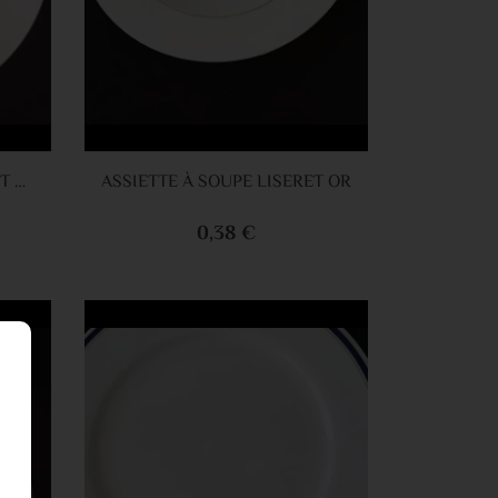
panier
Ajouter au panier
ASSIETTE DESSERT LISERET OR 20CM
ASSIETTE À SOUPE LISERET OR
0,38 €