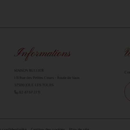
Informations
U
MAISON RULLIER
Con
1 B Rue des Petites Cours - Route de Vaux
37300 JOUE LES TOURS
02 47 67 27 11
e confidentialité
Gestion des cookies
Plan de site