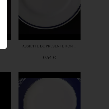
panier
Ajouter au panier
ASSIETTE DESSERT LISERET ROUGE 20CM
ASSIETTE DE PRESENTETION LISERET BLEU 30CM
0,54 €