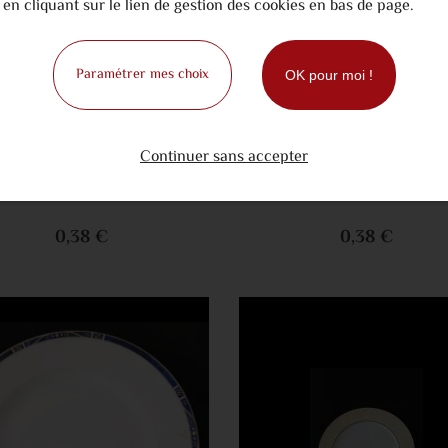
en cliquant sur le lien de gestion des cookies en bas de page.
Paramétrer mes choix
OK pour moi !
Ajouter au panier
Ajouter au 
Continuer sans accepter
ASSIETTE LISERET ROUGE 27CM
0,38 €
0,38 €