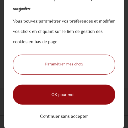
verre élégance 24cl (eau)
navigation
Vous pouvez paramétrer vos préférences et modifier
verre élégance 24cl
vos choix en cliquant sur le lien de gestion des
cookies en bas de page.
0,23 €
Paramétrer mes choix
Ajouter au panier
OK pour moi !
Continuer sans accepter