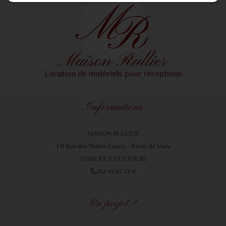
Informations
MAISON RULLIER
1 B Rue des Petites Cours - Route de Vaux
37300 JOUE LES TOURS
02 47 67 27 11
Un projet ?