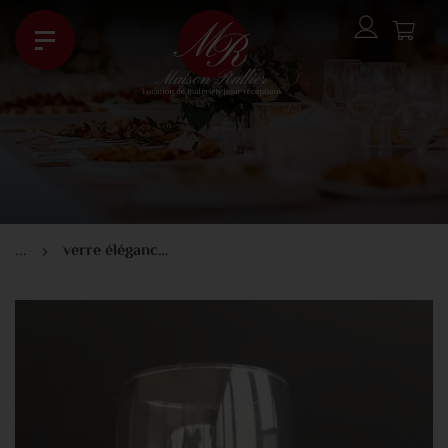
...
verre élégance 24cl (eau)