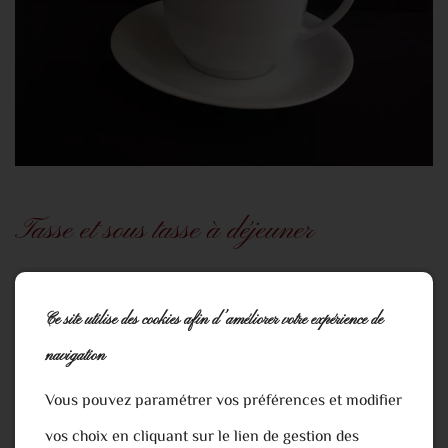
Tasse et sous tasse à déjeuner
tasse
Ce site utilise des cookies afin d’améliorer votre expérience de
navigation
0,44 €
Vous pouvez paramétrer vos préférences et modifier
Ajouter au panier
vos choix en cliquant sur le lien de gestion des